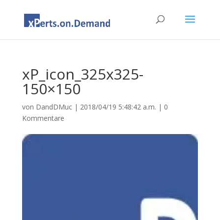
xP_icon_325x325-
150×150
von
DandDMuc
|
2018/04/19 5:48:42 a.m.
|
0
Kommentare