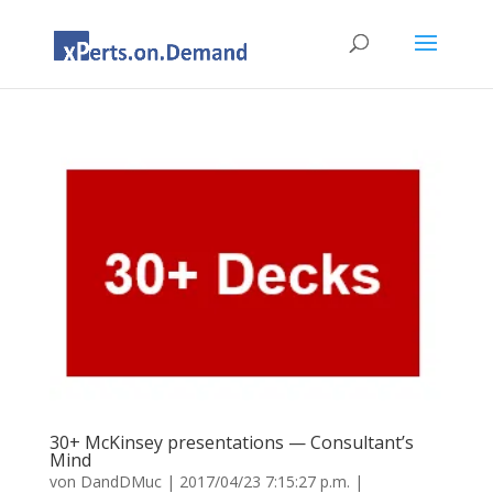
30+ McKinsey presentations — Consultant’s
Mind
von
DandDMuc
|
2017/04/23 7:15:27 p.m.
|