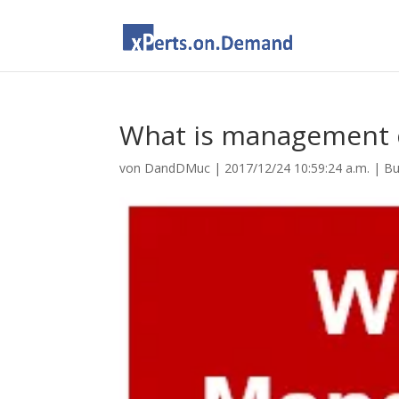
What is management c
von
DandDMuc
|
2017/12/24 10:59:24 a.m.
|
Bu