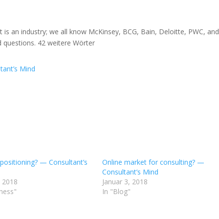
It is an industry; we all know McKinsey, BCG, Bain, Deloitte, PWC, an
od questions. 42 weitere Wörter
tant’s Mind
 positioning? — Consultant’s
Online market for consulting? —
Consultant’s Mind
, 2018
Januar 3, 2018
iness"
In "Blog"