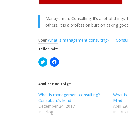
Management Consulting. It’s a lot of things. 
others. It is a profession built on asking go
über
What is management consulting? — Consul
Teilen mit:
K
K
l
l
i
i
c
c
k
k
,
,
u
u
Ähnliche Beiträge
m
m
ü
a
What is management consulting? —
b
u
What is
e
f
Consultant’s Mind
Mind
r
F
T
a
Dezember 24, 2017
April 29
w
c
In "Blog"
In "Bus
i
e
t
b
t
o
e
o