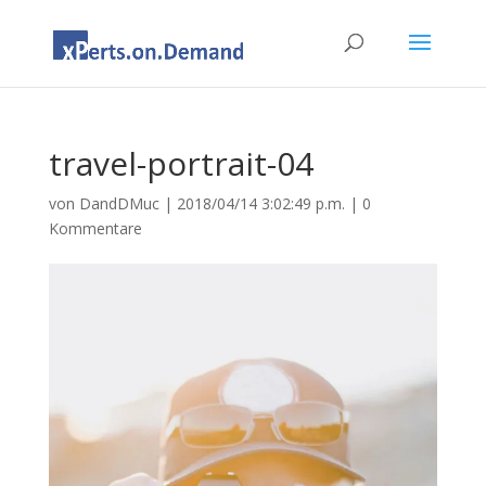
travel-portrait-04
von
DandDMuc
|
2018/04/14 3:02:49 p.m.
|
0
Kommentare