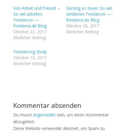
m
m
ü
a
Von Arbeit und Freizeit –
b
u
Günstig vs. teuer: So viel
e
f
So viel arbeiten
verdienen Freelancer —
r
F
T
a
Freelancer —
freelance.de Blog
w
c
freelance.de Blog
Oktober 28, 2017
i
e
t
b
Oktober 22, 2017
Ähnlicher Beitrag
t
o
Ähnlicher Beitrag
e
o
r
k
z
z
u
u
Freelancing Study
t
t
Oktober 15, 2017
e
e
i
i
Ähnlicher Beitrag
l
l
e
e
n
n
(
(
W
W
i
i
r
r
d
d
i
i
n
n
Kommentar absenden
n
n
e
e
u
u
Du musst
angemeldet
sein, um einen Kommentar
e
e
m
m
abzugeben.
F
F
e
e
Diese Website verwendet Akismet, um Spam zu
n
n