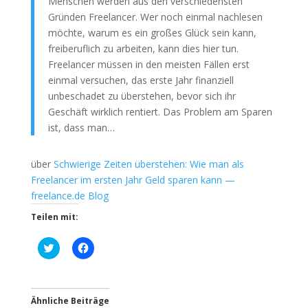
Menschen werden aus den verschiedensten
Gründen Freelancer. Wer noch einmal nachlesen
möchte, warum es ein großes Glück sein kann,
freiberuflich zu arbeiten, kann dies hier tun.
Freelancer müssen in den meisten Fällen erst
einmal versuchen, das erste Jahr finanziell
unbeschadet zu überstehen, bevor sich ihr
Geschäft wirklich rentiert. Das Problem am Sparen
ist, dass man…
über
Schwierige Zeiten überstehen: Wie man als
Freelancer im ersten Jahr Geld sparen kann —
freelance.de Blog
Teilen mit:
K
K
l
l
i
i
c
c
k
k
,
,
u
u
Ähnliche Beiträge