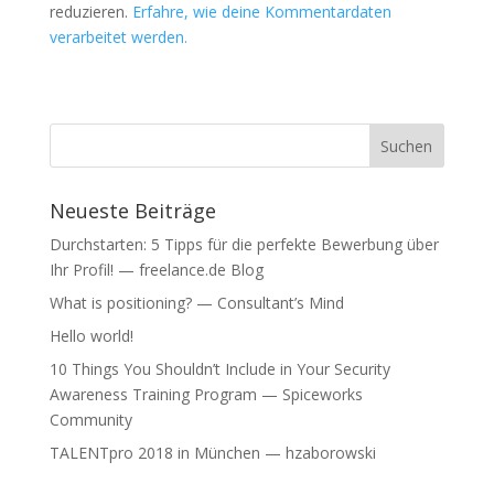
s
s
reduzieren.
Erfahre, wie deine Kommentardaten
t
t
verarbeitet werden.
e
e
r
r
g
g
e
e
ö
ö
f
f
f
f
n
n
e
e
t
t
)
)
Neueste Beiträge
Durchstarten: 5 Tipps für die perfekte Bewerbung über
Ihr Profil! — freelance.de Blog
What is positioning? — Consultant’s Mind
Hello world!
10 Things You Shouldn’t Include in Your Security
Awareness Training Program — Spiceworks
Community
TALENTpro 2018 in München — hzaborowski