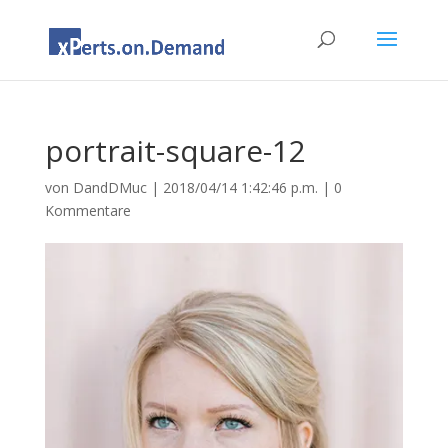
portrait-square-12
von
DandDMuc
|
2018/04/14 1:42:46 p.m.
|
0
Kommentare