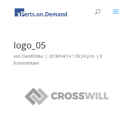
logo_05
von
DandDMuc
|
2018/04/14 1:36:24 p.m.
|
0
Kommentare