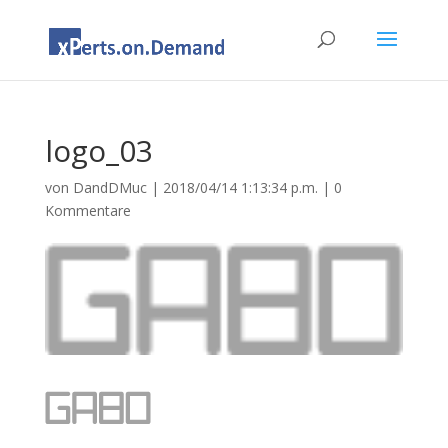
logo_03
von
DandDMuc
|
2018/04/14 1:13:34 p.m.
|
0
Kommentare