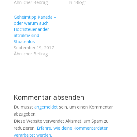
r
k
Ähnlicher Beitrag
In "Blog"
z
z
u
u
t
t
Geheimtipp Kanada –
e
e
i
i
oder warum auch
l
l
Hochsteuerländer
e
e
n
n
attraktiv sind —
(
(
W
W
Staatenlos
i
i
September 19, 2017
r
r
d
d
Ähnlicher Beitrag
i
i
n
n
n
n
e
e
u
u
e
e
m
m
F
F
e
e
n
n
Kommentar absenden
s
s
t
t
e
e
Du musst
angemeldet
sein, um einen Kommentar
r
r
g
g
abzugeben.
e
e
ö
ö
Diese Website verwendet Akismet, um Spam zu
f
f
reduzieren.
Erfahre, wie deine Kommentardaten
f
f
n
n
verarbeitet werden.
e
e