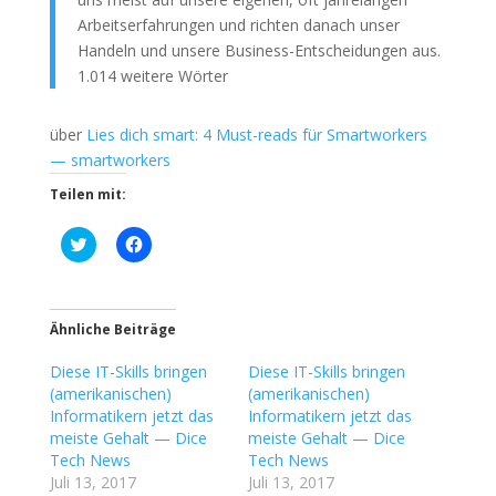
Arbeitserfahrungen und richten danach unser
Handeln und unsere Business-Entscheidungen aus.
1.014 weitere Wörter
über
Lies dich smart: 4 Must-reads für Smartworkers
— smartworkers
Teilen mit:
K
K
l
l
i
i
c
c
k
k
,
,
u
u
Ähnliche Beiträge
m
m
ü
a
Diese IT-Skills bringen
b
u
Diese IT-Skills bringen
e
f
(amerikanischen)
(amerikanischen)
r
F
T
a
Informatikern jetzt das
Informatikern jetzt das
w
c
meiste Gehalt — Dice
meiste Gehalt — Dice
i
e
t
b
Tech News
Tech News
t
o
Juli 13, 2017
Juli 13, 2017
e
o