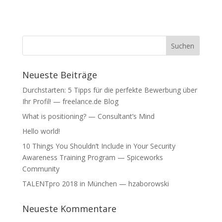
t
t
)
)
Neueste Beiträge
Durchstarten: 5 Tipps für die perfekte Bewerbung über
Ihr Profil! — freelance.de Blog
What is positioning? — Consultant’s Mind
Hello world!
10 Things You Shouldn’t Include in Your Security
Awareness Training Program — Spiceworks
Community
TALENTpro 2018 in München — hzaborowski
Neueste Kommentare