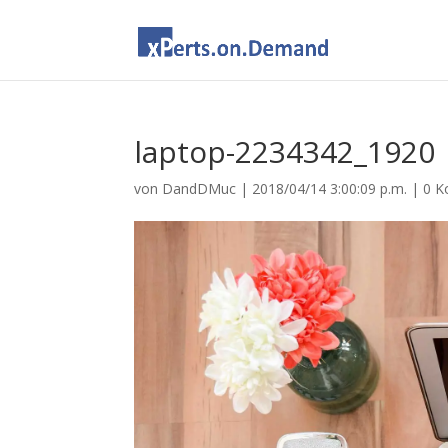
laptop-2234342_1920
von
DandDMuc
|
2018/04/14 3:00:09 p.m.
|
0 K