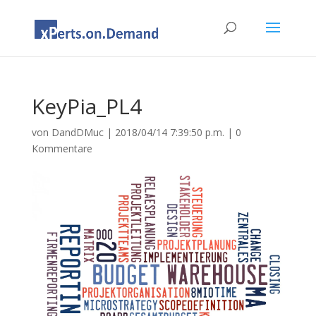
KeyPia_PL4
von
DandDMuc
|
2018/04/14 7:39:50 p.m.
|
0
Kommentare