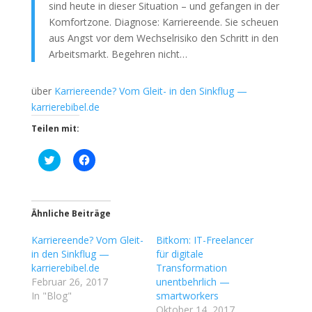
sind heute in dieser Situation – und gefangen in der
Komfortzone. Diagnose: Karriereende. Sie scheuen
aus Angst vor dem Wechselrisiko den Schritt in den
Arbeitsmarkt. Begehren nicht…
über
Karriereende? Vom Gleit- in den Sinkflug —
karrierebibel.de
Teilen mit:
K
K
l
l
i
i
c
c
k
k
,
,
u
u
Ähnliche Beiträge
m
m
ü
a
Karriereende? Vom Gleit-
b
u
Bitkom: IT-Freelancer
e
f
in den Sinkflug —
für digitale
r
F
T
a
karrierebibel.de
Transformation
w
c
Februar 26, 2017
unentbehrlich —
i
e
t
b
In "Blog"
smartworkers
t
o
Oktober 14, 2017