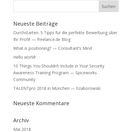
e
e
t
t
)
)
Neueste Beiträge
Durchstarten: 5 Tipps für die perfekte Bewerbung über
Ihr Profil! — freelance.de Blog
What is positioning? — Consultant’s Mind
Hello world!
10 Things You Shouldn’t Include in Your Security
Awareness Training Program — Spiceworks
Community
TALENTpro 2018 in München — hzaborowski
Neueste Kommentare
Archiv
Mai 2018