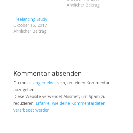
e
o
r
k
Ähnlicher Beitrag
z
z
u
u
t
t
Freelancing Study
e
e
i
i
Oktober 15, 2017
l
l
Ähnlicher Beitrag
e
e
n
n
(
(
W
W
i
i
r
r
d
d
i
i
n
n
n
n
e
e
Kommentar absenden
u
u
e
e
m
m
Du musst
angemeldet
sein, um einen Kommentar
F
F
e
e
abzugeben.
n
n
Diese Website verwendet Akismet, um Spam zu
s
s
t
t
reduzieren.
Erfahre, wie deine Kommentardaten
e
e
r
r
verarbeitet werden.
g
g
e
e
ö
ö
f
f
f
f
n
n