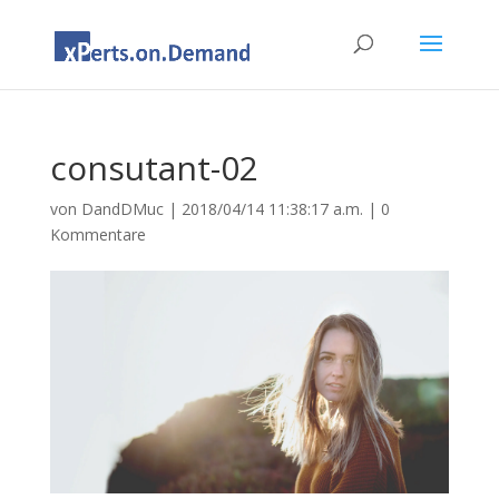
consutant-02
von
DandDMuc
|
2018/04/14 11:38:17 a.m.
|
0
Kommentare