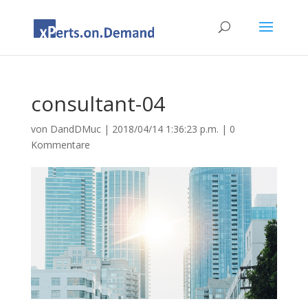
consultant-04
von
DandDMuc
|
2018/04/14 1:36:23 p.m.
|
0
Kommentare