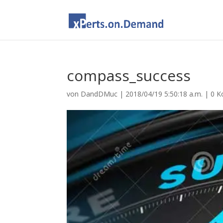
compass_success
von
DandDMuc
|
2018/04/19 5:50:18 a.m.
|
0 K