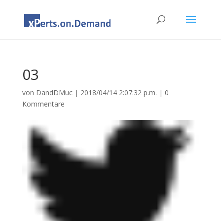
03
von
DandDMuc
|
2018/04/14 2:07:32 p.m.
|
0
Kommentare