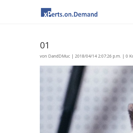
01
von
DandDMuc
|
2018/04/14 2:07:26 p.m.
|
0 K